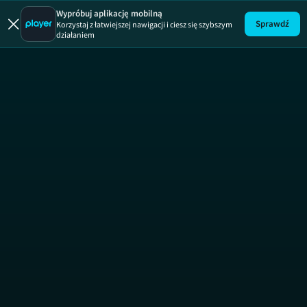
Bitwa n
Wypróbuj aplikację mobilną
Sprawdź
Korzystaj z łatwiejszej nawigacji i ciesz się szybszym
działaniem