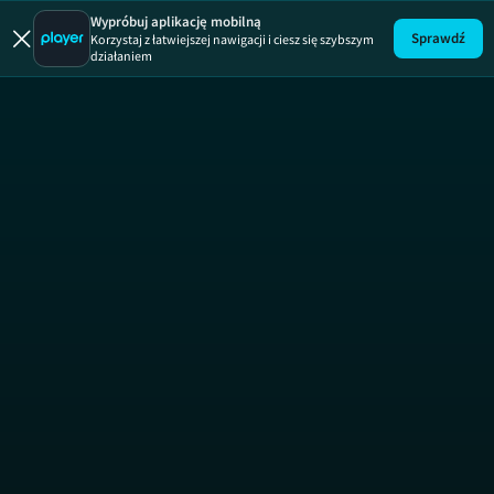
Bimbrownicy
Wypróbuj aplikację mobilną
Sprawdź
Korzystaj z łatwiejszej nawigacji i ciesz się szybszym
działaniem