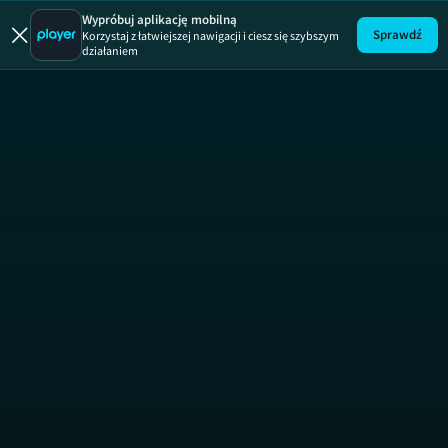
Bimbrownicy
Wypróbuj aplikację mobilną
Sprawdź
Korzystaj z łatwiejszej nawigacji i ciesz się szybszym
działaniem