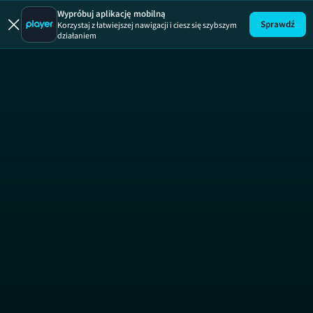
Bimbrownicy
Wypróbuj aplikację mobilną
Sprawdź
Korzystaj z łatwiejszej nawigacji i ciesz się szybszym
działaniem