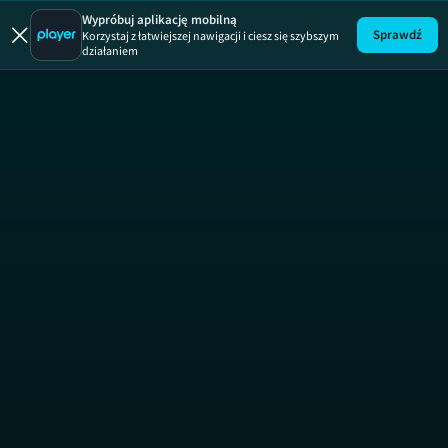
Wypróbuj aplikację mobilną
Sprawdź
Korzystaj z łatwiejszej nawigacji i ciesz się szybszym
działaniem