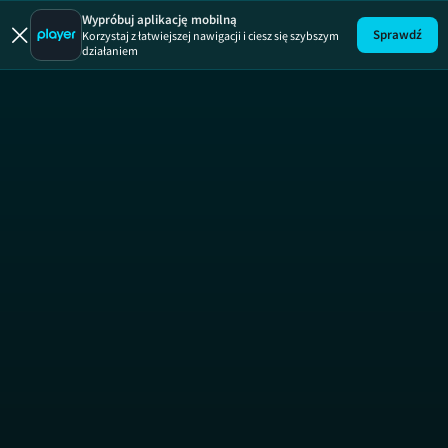
Złoto drwali
Wypróbuj aplikację mobilną
Sprawdź
Korzystaj z łatwiejszej nawigacji i ciesz się szybszym
działaniem