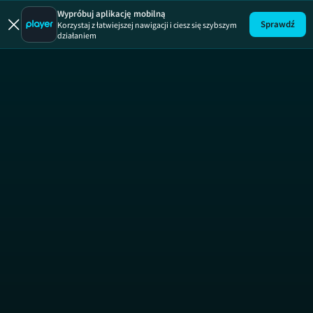
Złoto drwali
Wypróbuj aplikację mobilną
Sprawdź
Korzystaj z łatwiejszej nawigacji i ciesz się szybszym
działaniem