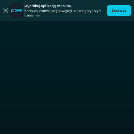
Z miłośc
Wypróbuj aplikację mobilną
Sprawdź
Korzystaj z łatwiejszej nawigacji i ciesz się szybszym
działaniem