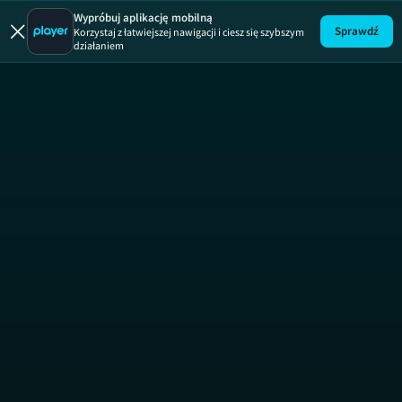
Wypróbuj aplikację mobilną
Sprawdź
Korzystaj z łatwiejszej nawigacji i ciesz się szybszym
działaniem