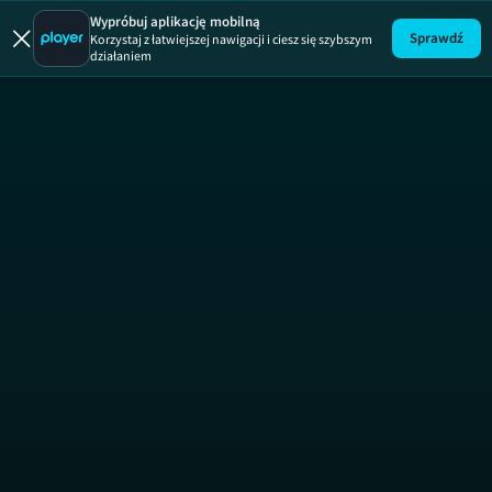
Wypróbuj aplikację mobilną
Sprawdź
Korzystaj z łatwiejszej nawigacji i ciesz się szybszym
działaniem