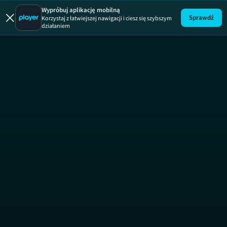
Trójkąt zbro
Wypróbuj aplikację mobilną
Sprawdź
Korzystaj z łatwiejszej nawigacji i ciesz się szybszym
działaniem