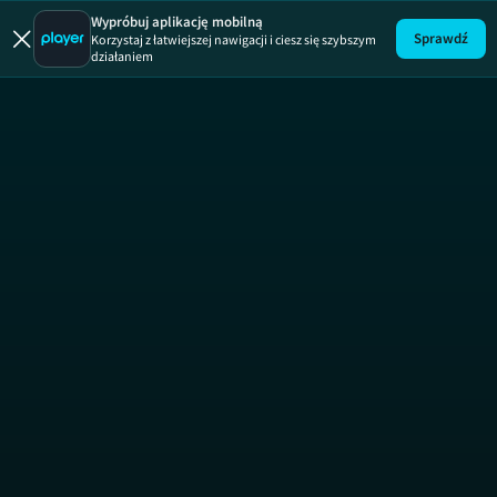
Wypróbuj aplikację mobilną
Sprawdź
Korzystaj z łatwiejszej nawigacji i ciesz się szybszym
działaniem