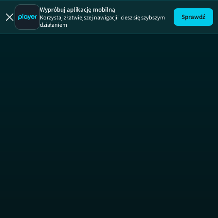
Polirodzina
Wypróbuj aplikację mobilną
Sprawdź
Korzystaj z łatwiejszej nawigacji i ciesz się szybszym
działaniem