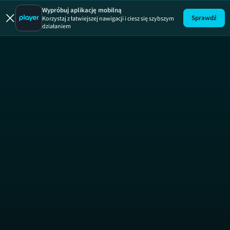
Wypróbuj aplikację mobilną
Sprawdź
Korzystaj z łatwiejszej nawigacji i ciesz się szybszym
działaniem