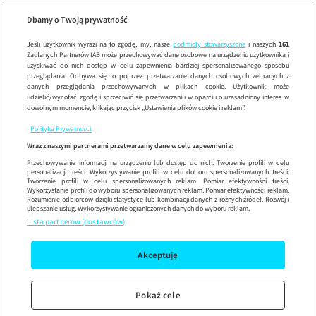
Wypróbuj aplikację mobilną
Dbamy o Twoją prywatność
Sprawdź
Korzystaj z łatwiejszej nawigacji i ciesz się szybszym
działaniem
Jeśli użytkownik wyrazi na to zgodę, my, nasze
podmioty stowarzyszone
i naszych
161
Zaufanych Partnerów IAB może przechowywać dane osobowe na urządzeniu użytkownika i
uzyskiwać do nich dostęp w celu zapewnienia bardziej spersonalizowanego sposobu
przeglądania. Odbywa się to poprzez przetwarzanie danych osobowych zebranych z
danych przeglądania przechowywanych w plikach cookie. Użytkownik może
udzielić/wycofać zgodę i sprzeciwić się przetwarzaniu w oparciu o uzasadniony interes w
dowolnym momencie, klikając przycisk „Ustawienia plików cookie i reklam”.
Polityka Prywatności
Wraz z naszymi partnerami przetwarzamy dane w celu zapewnienia:
Przechowywanie informacji na urządzeniu lub dostęp do nich. Tworzenie profili w celu
personalizacji treści. Wykorzystywanie profili w celu doboru spersonalizowanych treści.
Tworzenie profili w celu spersonalizowanych reklam. Pomiar efektywności treści.
Wykorzystanie profili do wyboru spersonalizowanych reklam. Pomiar efektywności reklam.
Rozumienie odbiorców dzięki statystyce lub kombinacji danych z różnych źródeł. Rozwój i
ulepszanie usług. Wykorzystywanie ograniczonych danych do wyboru reklam.
Lista partnerów (dostawców)
Akceptuję
Pokaż cele