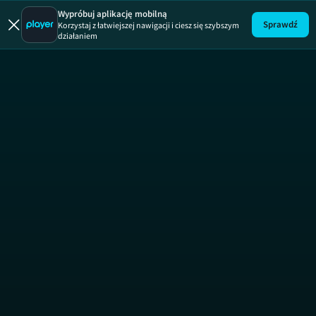
Wypróbuj aplikację mobilną
Sprawdź
Korzystaj z łatwiejszej nawigacji i ciesz się szybszym
działaniem