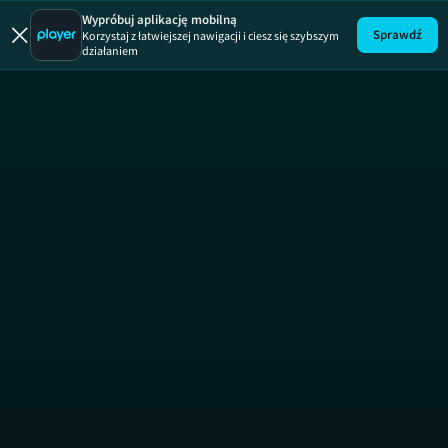
Wypróbuj aplikację mobilną
Sprawdź
Korzystaj z łatwiejszej nawigacji i ciesz się szybszym
działaniem