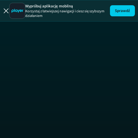
Wypróbuj aplikację mobilną
Sprawdź
Korzystaj z łatwiejszej nawigacji i ciesz się szybszym
działaniem