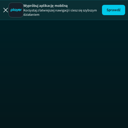
Dr Pryszczyll
Wypróbuj aplikację mobilną
Sprawdź
Korzystaj z łatwiejszej nawigacji i ciesz się szybszym
działaniem