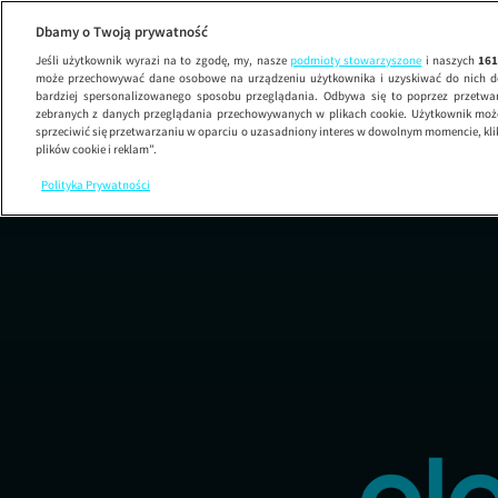
B
Dbamy o Twoją prywatność
Jeśli użytkownik wyrazi na to zgodę, my, nasze
podmioty stowarzyszone
i naszych
16
może przechowywać dane osobowe na urządzeniu użytkownika i uzyskiwać do nich d
bardziej spersonalizowanego sposobu przeglądania. Odbywa się to poprzez przetw
zebranych z danych przeglądania przechowywanych w plikach cookie. Użytkownik może
sprzeciwić się przetwarzaniu w oparciu o uzasadniony interes w dowolnym momencie, kli
plików cookie i reklam”.
Polityka Prywatności