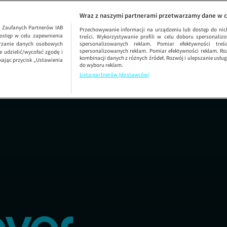
rudne skarby
SEZON 1
Wraz z naszymi partnerami przetwarzamy dane w c
1
Zaufanych Partnerów IAB
Przechowywanie informacji na urządzeniu lub dostęp do nich.
ostęp w celu zapewnienia
treści. Wykorzystywanie profili w celu doboru spersonalizo
arzanie danych osobowych
spersonalizowanych reklam. Pomiar efektywności treś
spersonalizowanych reklam. Pomiar efektywności reklam. Roz
 udzielić/wycofać zgodę i
kombinacji danych z różnych źródeł. Rozwój i ulepszanie usł
kając przycisk „Ustawienia
do wyboru reklam.
Lista partnerów (dostawców)