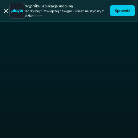
Wypróbuj aplikację mobilną
Sprawdź
Korzystaj z łatwiejszej nawigacji i ciesz się szybszym
działaniem