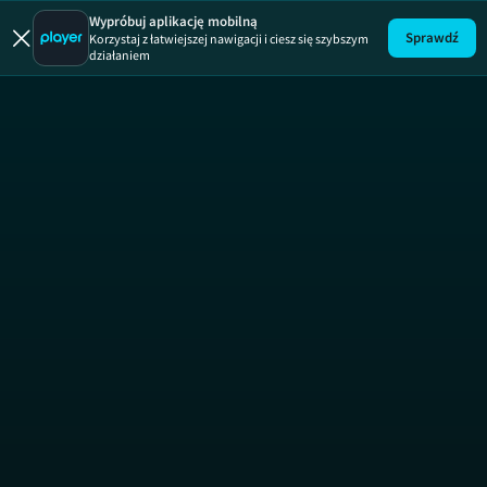
Wypróbuj aplikację mobilną
Sprawdź
Korzystaj z łatwiejszej nawigacji i ciesz się szybszym
działaniem