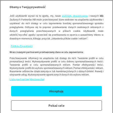
Wypróbuj aplikację mobilną
Dbamy o Twoją prywatność
Sprawdź
Korzystaj z łatwiejszej nawigacji i ciesz się szybszym
działaniem
Jeśli użytkownik wyrazi na to zgodę, my, nasze
podmioty stowarzyszone
i naszych
161
Zaufanych Partnerów IAB może przechowywać dane osobowe na urządzeniu użytkownika i
uzyskiwać do nich dostęp w celu zapewnienia bardziej spersonalizowanego sposobu
przeglądania. Odbywa się to poprzez przetwarzanie danych osobowych zebranych z
danych przeglądania przechowywanych w plikach cookie. Użytkownik może
udzielić/wycofać zgodę i sprzeciwić się przetwarzaniu w oparciu o uzasadniony interes w
dowolnym momencie, klikając przycisk „Ustawienia plików cookie i reklam”.
Polityka Prywatności
Wraz z naszymi partnerami przetwarzamy dane w celu zapewnienia:
Przechowywanie informacji na urządzeniu lub dostęp do nich. Tworzenie profili w celu
personalizacji treści. Wykorzystywanie profili w celu doboru spersonalizowanych treści.
Tworzenie profili w celu spersonalizowanych reklam. Pomiar efektywności treści.
Wykorzystanie profili do wyboru spersonalizowanych reklam. Pomiar efektywności reklam.
Rozumienie odbiorców dzięki statystyce lub kombinacji danych z różnych źródeł. Rozwój i
ulepszanie usług. Wykorzystywanie ograniczonych danych do wyboru reklam.
Lista partnerów (dostawców)
Akceptuję
Pokaż cele