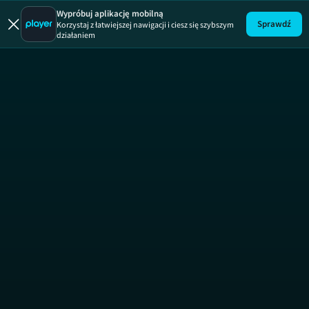
Wypróbuj aplikację mobilną
Sprawdź
Korzystaj z łatwiejszej nawigacji i ciesz się szybszym
działaniem