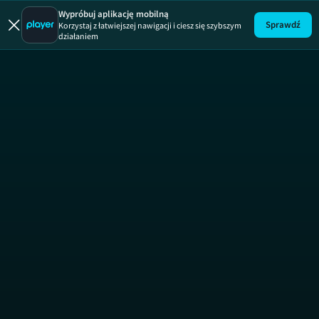
Wypróbuj aplikację mobilną
Sprawdź
Korzystaj z łatwiejszej nawigacji i ciesz się szybszym
działaniem