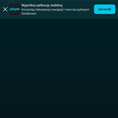
Wypróbuj aplikację mobilną
Sprawdź
Korzystaj z łatwiejszej nawigacji i ciesz się szybszym
działaniem