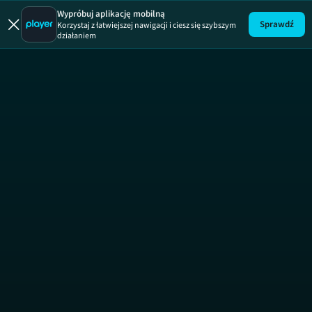
Wypróbuj aplikację mobilną
Sprawdź
Korzystaj z łatwiejszej nawigacji i ciesz się szybszym
działaniem
Big Brothe