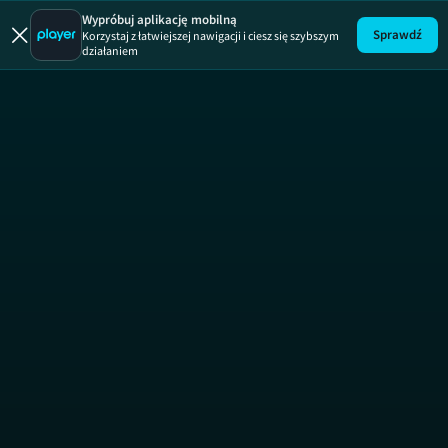
Wypróbuj aplikację mobilną
Sprawdź
Korzystaj z łatwiejszej nawigacji i ciesz się szybszym
działaniem