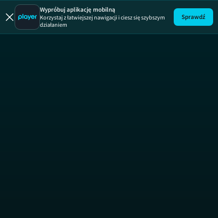
Wypróbuj aplikację mobilną
Sprawdź
Korzystaj z łatwiejszej nawigacji i ciesz się szybszym
działaniem