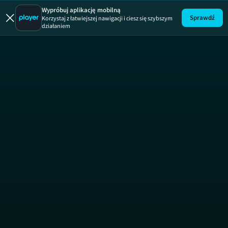
Wypróbuj aplikację mobilną
Sprawdź
Korzystaj z łatwiejszej nawigacji i ciesz się szybszym
działaniem