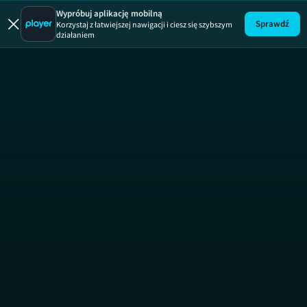
Wypróbuj aplikację mobilną
Sprawdź
Korzystaj z łatwiejszej nawigacji i ciesz się szybszym
działaniem